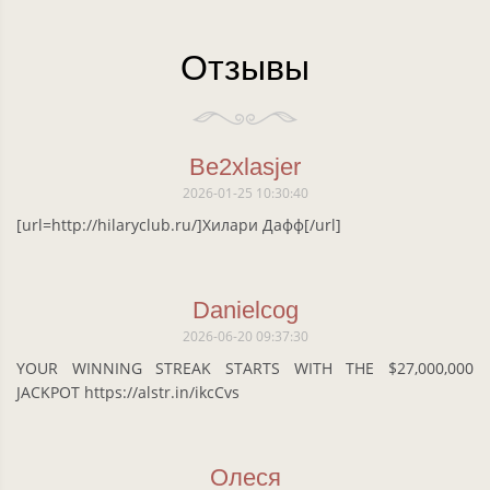
Отзывы
Be2xlasjer
2026-01-25 10:30:40
[url=http://hilaryclub.ru/]Хилари Дафф[/url]
Danielcog
2026-06-20 09:37:30
YOUR WINNING STREAK STARTS WITH THE $27,000,000
JACKPOT https://alstr.in/ikcCvs
Олеся