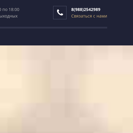
0 по 18:00
8(988)2542989
выходных
Связаться с нами