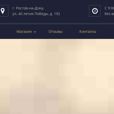
г. Ростов-на-Дону,
С 9:0
ул. 40 летия Победы, д. 192
без 
Магазин
Отзывы
Контакты