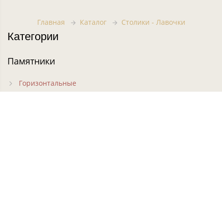
Главная
Каталог
Столики - Лавочки
Категории
Памятники
Горизонтальные
Вертикальные
Фигурные
Резные
Кресты на могилу
Часовни на могилу
Цветники
Комплексы
Ограды