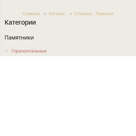
Главная
Каталог
Столики - Лавочки
Категории
Памятники
Горизонтальные
Вертикальные
Фигурные
Резные
Кресты на могилу
Часовни на могилу
Цветники
Комплексы
Ограды