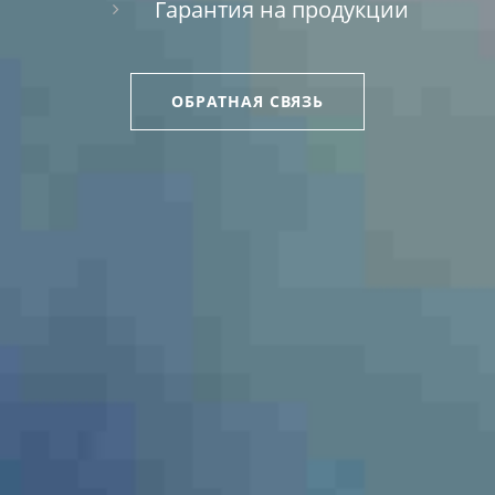
Гарантия на продукции
ОБРАТНАЯ СВЯЗЬ