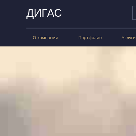
ДИГАС
О компании
Портфолио
Услуги