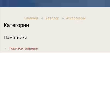
Главная
Каталог
Аксессуары
Категории
Памятники
Горизонтальные
Вертикальные
Фигурные
Резные
Кресты на могилу
Часовни на могилу
Цветники
Комплексы