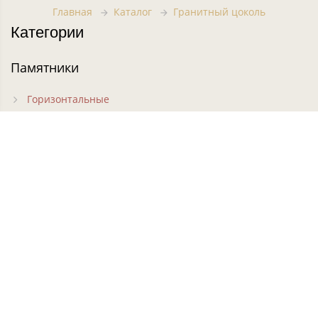
Главная
Каталог
Гранитный цоколь
Категории
Памятники
Горизонтальные
Вертикальные
Фигурные
Резные
Кресты на могилу
Часовни на могилу
Цветники
Комплексы
Ограды