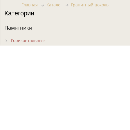
Главная
Каталог
Гранитный цоколь
Категории
Памятники
Горизонтальные
Вертикальные
Фигурные
Резные
Кресты на могилу
Часовни на могилу
Цветники
Комплексы
Ограды