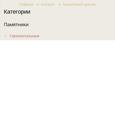
Главная
Каталог
Гранитный цоколь
Категории
Памятники
Горизонтальные
Вертикальные
Фигурные
Резные
Кресты на могилу
Часовни на могилу
Цветники
Комплексы
Ограды