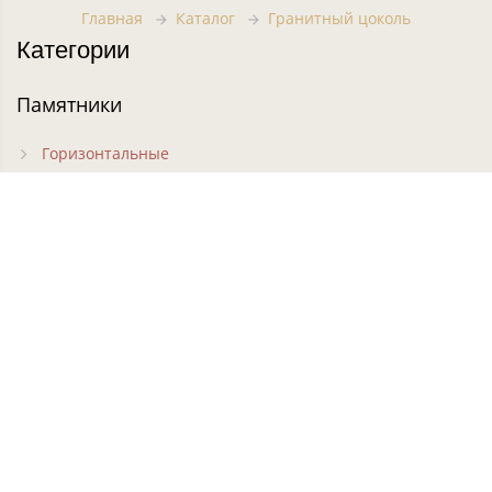
Главная
Каталог
Гранитный цоколь
Категории
Памятники
Горизонтальные
Вертикальные
Фигурные
Резные
Кресты на могилу
Часовни на могилу
Цветники
Комплексы
Ограды