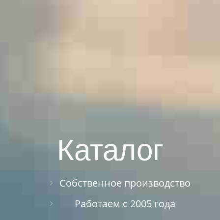
Каталог
Собственное производство
Работаем с 2005 года