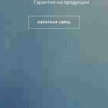
Гарантия на продукции
ОБРАТНАЯ СВЯЗЬ