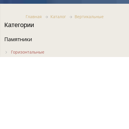
Главная
Каталог
Вертикальные
Категории
Памятники
Горизонтальные
Вертикальные
Фигурные
Резные
Кресты на могилу
Часовни на могилу
Цветники
Комплексы