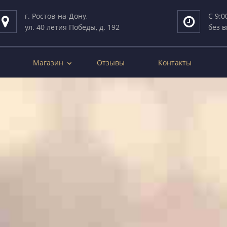
г. Ростов-на-Дону,
С 9:0
ул. 40 летия Победы, д. 192
без 
Магазин
Отзывы
Контакты